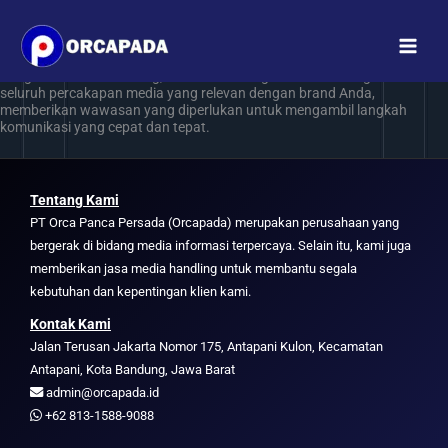
Media Monitoring
Lewati
ke
konten
MEDIA MONITORING
Dengan Media Monitoring, kami terus mengawasi dan menganalisis
seluruh percakapan media yang relevan dengan brand Anda,
memberikan wawasan yang diperlukan untuk mengambil langkah
komunikasi yang cepat dan tepat.
Tentang Kami
PT Orca Panca Persada (Orcapada) merupakan perusahaan yang
bergerak di bidang media informasi terpercaya. Selain itu, kami juga
memberikan jasa media handling untuk membantu segala
kebutuhan dan kepentingan klien kami.
Kontak Kami
Jalan Terusan Jakarta Nomor 175, Antapani Kulon, Kecamatan
Antapani, Kota Bandung, Jawa Barat
admin@orcapada.id
+62 813-1588-9088