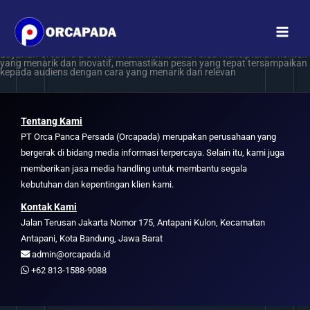
Creative & Content
Lewati
ke
konten
Creative & Content
Layanan Creative & Content kami membantu Anda menciptakan konten
yang menarik dan inovatif, memastikan pesan yang tepat tersampaikan
kepada audiens dengan cara yang menarik dan relevan
Tentang Kami
PT Orca Panca Persada (Orcapada) merupakan perusahaan yang
bergerak di bidang media informasi terpercaya. Selain itu, kami juga
memberikan jasa media handling untuk membantu segala
kebutuhan dan kepentingan klien kami.
Kontak Kami
Jalan Terusan Jakarta Nomor 175, Antapani Kulon, Kecamatan
Antapani, Kota Bandung, Jawa Barat
admin@orcapada.id
+62 813-1588-9088